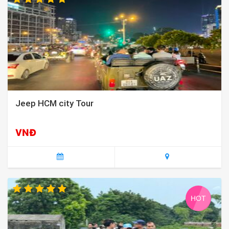
Jeep HCM city Tour
VNĐ
HOT