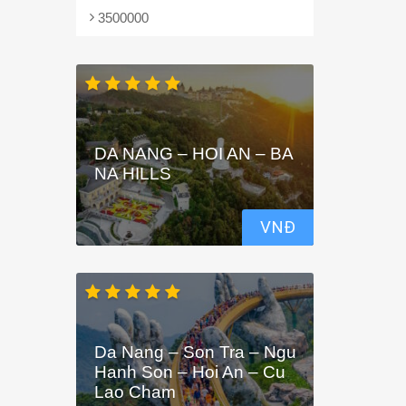
3500000
DA NANG – HOI AN – BA
NA HILLS
VNĐ
Da Nang – Son Tra – Ngu
Hanh Son – Hoi An – Cu
Lao Cham