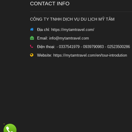
CONTACT INFO
CÔNG TY TNHH DỊCH VỤ DU LỊCH MỸ TÂM
Địa chỉ:
https://mytamtravel.com/
Email:
info@mytamtravel.com
Điện thoại:
- 0337541979 - 0939790983 - 02523500286
Website:
https://mytamtravel.com/en/tour-introdution