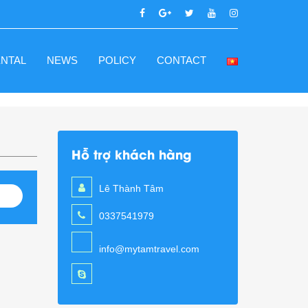
ENTAL
NEWS
POLICY
CONTACT
Hỗ trợ khách hàng
Lê Thành Tâm
0337541979
info@mytamtravel.com