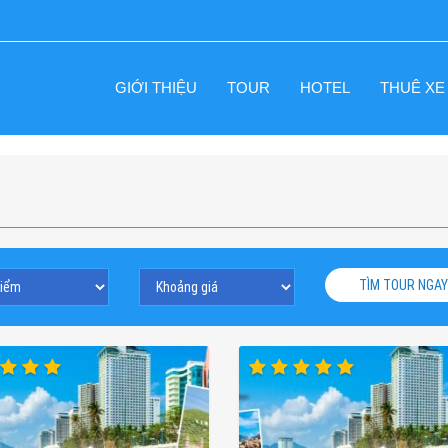
GIỚI THIỆU
TOUR
HOTEL
THUÊ XE
TÌM TOUR NGAY