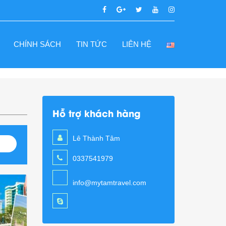
CHÍNH SÁCH
TIN TỨC
LIÊN HỆ
Hỗ trợ khách hàng
Lê Thành Tâm
0337541979
info@mytamtravel.com