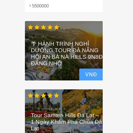
5500000
🌴 HÀNH TRÌNH NGHỈ
DƯỠNG TOUR ĐÀ NẴNG
HỘI AN BÀ NÀ HILLS 9N8Đ
ĐÁNG NHỚ
VNĐ
Tour Samten Hills Đà Lạt –
1 Ngày Khám Phá Chùa Đà
Lạt