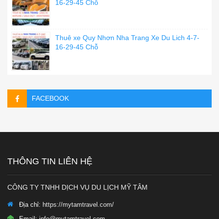
16-29-45 Chỗ
Thuê xe Quy Nhơn Nha Trang Xe Du Lich 4-7-
16-29-45 Chỗ
FACEBOOK
THÔNG TIN LIÊN HỆ
CÔNG TY TNHH DỊCH VỤ DU LỊCH MỸ TÂM
Địa chỉ:
https://mytamtravel.com/
Email:
info@mytamtravel.com