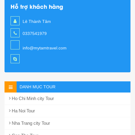
Hỗ trợ khách hàng
Lê Thành Tâm
0337541979
info@mytamtravel.com
DANH MỤC TOUR
Ho Chi Minh city Tour
Ha Noi Tour
Nha Trang city Tour