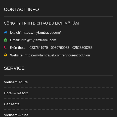
CONTACT INFO
CÔNG TY TNHH DỊCH VỤ DU LỊCH MỸ TÂM
Địa chỉ:
https://mytamtravel.com/
Email:
info@mytamtravel.com
Điện thoại:
- 0337541979 - 0939790983 - 02523500286
Website:
https://mytamtravel.com/en/tour-introdution
SERVICE
Vietnam Tours
Hotel – Resort
Car rental
Vietnam Airline