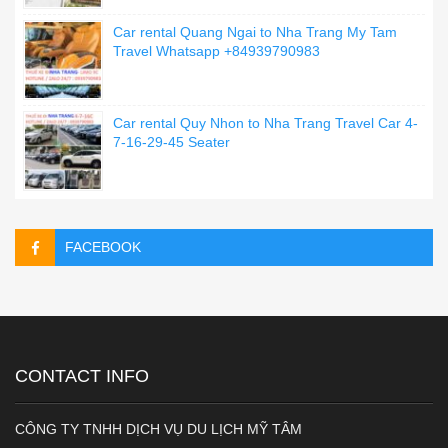
Car rental Quang Ngai to Nha Trang My Tam
Travel Whatsapp +84939790983
Car rental Quy Nhon to Nha Trang Travel Car 4-
7-16-29-45 Seater
FACEBOOK
CONTACT INFO
CÔNG TY TNHH DỊCH VỤ DU LỊCH MỸ TÂM