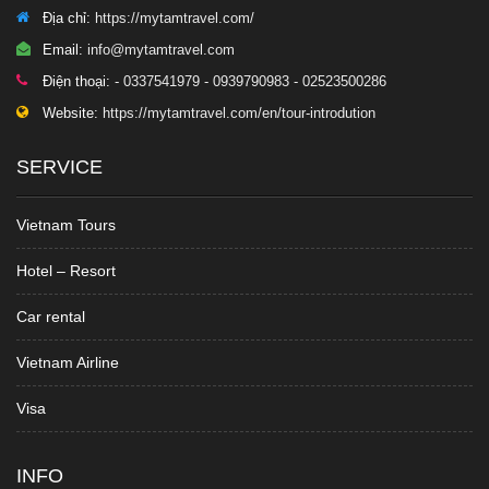
Địa chỉ:
https://mytamtravel.com/
Email:
info@mytamtravel.com
Điện thoại:
- 0337541979 - 0939790983 - 02523500286
Website:
https://mytamtravel.com/en/tour-introdution
SERVICE
Vietnam Tours
Hotel – Resort
Car rental
Vietnam Airline
Visa
INFO