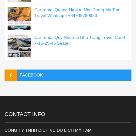
Car rental Quang Ngai to Nha Trang My Tam
Travel Whatsapp +84939790983
Car rental Quy Nhon to Nha Trang Travel Car 4-
7-16-29-45 Seater
FACEBOOK
CONTACT INFO
CÔNG TY TNHH DỊCH VỤ DU LỊCH MỸ TÂM