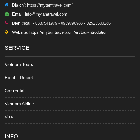
Địa chỉ:
https://mytamtravel.com/
Email:
info@mytamtravel.com
Điện thoại:
- 0337541979 - 0939790983 - 02523500286
Website:
https://mytamtravel.com/en/tour-introdution
SERVICE
Vietnam Tours
Hotel – Resort
Car rental
Vietnam Airline
Visa
INFO