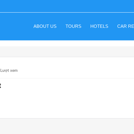
ABOUT US
TOURS
HOTELS
CAR R
7 Lượt xem
t