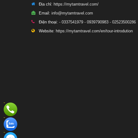
Địa chỉ:
https://mytamtravel.com/
Email:
info@mytamtravel.com
Điện thoại:
- 0337541979 - 0939790983 - 02523500286
Website:
https://mytamtravel.com/en/tour-introdution