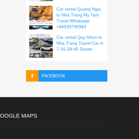
Car rental Quang Ngai
to Nha Trang My Tam
Travel Whatsapp
+84939790983
Car rental Quy Nhon to
Nha Trang Travel Car 4-
7-16-29-45 Seater
FACEBOOK
OOGLE MAPS