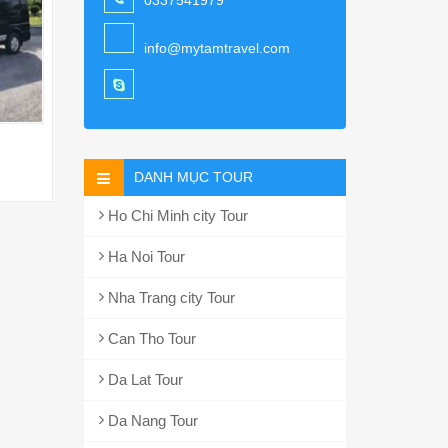
0337541979
info@mytamtravel.com
DANH MỤC TOUR
Ho Chi Minh city Tour
Ha Noi Tour
Nha Trang city Tour
Can Tho Tour
Da Lat Tour
Da Nang Tour