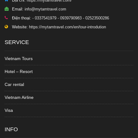
Địa chỉ:
https://mytamtravel.com/
Email:
info@mytamtravel.com
Điện thoại:
- 0337541979 - 0939790983 - 02523500286
Website:
https://mytamtravel.com/en/tour-introdution
SERVICE
Vietnam Tours
Hotel – Resort
Car rental
Vietnam Airline
Visa
INFO