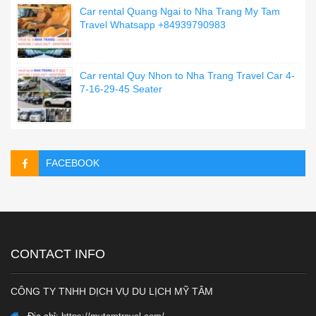
Car rental Quang Ngai to Nha Trang My Tam
Travel Whatsapp +84939790983
Car rental Quy Nhon to Nha Trang Travel Car 4-
7-16-29-45 Seater
FACEBOOK
CONTACT INFO
CÔNG TY TNHH DỊCH VỤ DU LỊCH MỸ TÂM