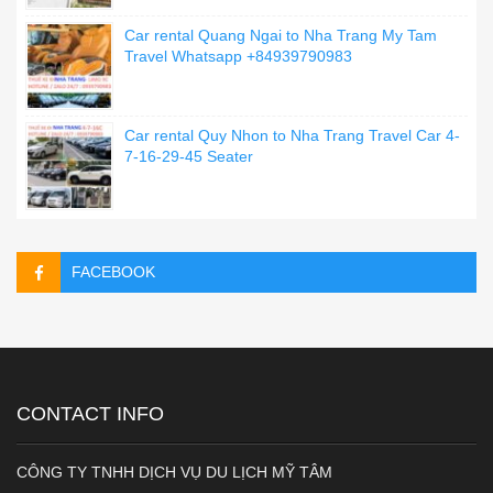
Car rental Quang Ngai to Nha Trang My Tam
Travel Whatsapp +84939790983
Car rental Quy Nhon to Nha Trang Travel Car 4-
7-16-29-45 Seater
FACEBOOK
CONTACT INFO
CÔNG TY TNHH DỊCH VỤ DU LỊCH MỸ TÂM