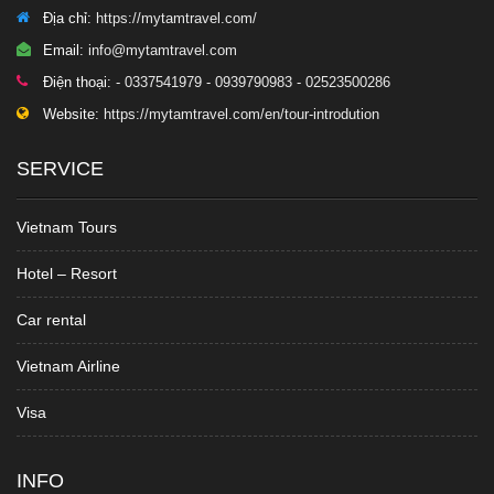
Địa chỉ:
https://mytamtravel.com/
Email:
info@mytamtravel.com
Điện thoại:
- 0337541979 - 0939790983 - 02523500286
Website:
https://mytamtravel.com/en/tour-introdution
SERVICE
Vietnam Tours
Hotel – Resort
Car rental
Vietnam Airline
Visa
INFO