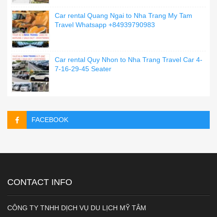
Car rental Quang Ngai to Nha Trang My Tam
Travel Whatsapp +84939790983
Car rental Quy Nhon to Nha Trang Travel Car 4-
7-16-29-45 Seater
FACEBOOK
CONTACT INFO
CÔNG TY TNHH DỊCH VỤ DU LỊCH MỸ TÂM