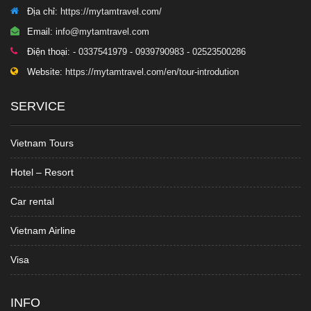
Địa chỉ:
https://mytamtravel.com/
Email:
info@mytamtravel.com
Điện thoại:
- 0337541979 - 0939790983 - 02523500286
Website:
https://mytamtravel.com/en/tour-introdution
SERVICE
Vietnam Tours
Hotel – Resort
Car rental
Vietnam Airline
Visa
INFO