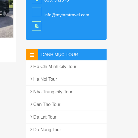
0337541979
info@mytamtravel.com
DANH MỤC TOUR
Ho Chi Minh city Tour
Ha Noi Tour
Nha Trang city Tour
Can Tho Tour
Da Lat Tour
Da Nang Tour