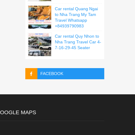
Car rental Quang Ngai
to Nha Trang My Tam
Travel Whatsapp
+84939790983
Car rental Quy Nhon to
Nha Trang Travel Car 4-
7-16-29-45 Seater
FACEBOOK
OOGLE MAPS