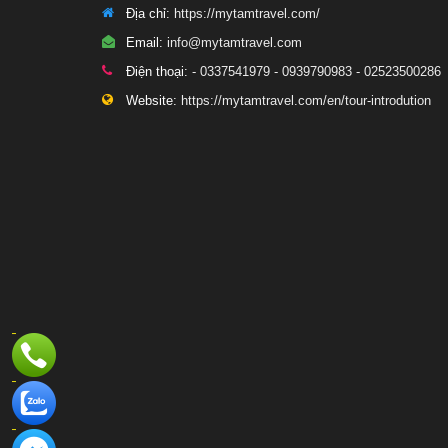
Địa chỉ:
https://mytamtravel.com/
Email:
info@mytamtravel.com
Điện thoại:
- 0337541979 - 0939790983 - 02523500286
Website:
https://mytamtravel.com/en/tour-introdution