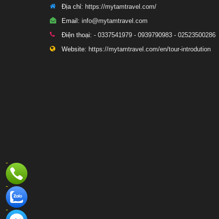
Địa chỉ:
https://mytamtravel.com/
Email:
info@mytamtravel.com
Điện thoại:
- 0337541979 - 0939790983 - 02523500286
Website:
https://mytamtravel.com/en/tour-introdution