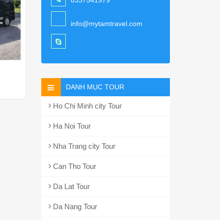
0337541979
info@mytamtravel.com
DANH MỤC TOUR
Ho Chi Minh city Tour
Ha Noi Tour
Nha Trang city Tour
Can Tho Tour
Da Lat Tour
Da Nang Tour