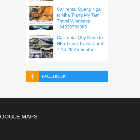
Car rental Quang Ngai
to Nha Trang My Tam
Travel Whatsapp
+84939790983
Car rental Quy Nhon to
Nha Trang Travel Car 4-
7-16-29-45 Seater
FACEBOOK
OOGLE MAPS