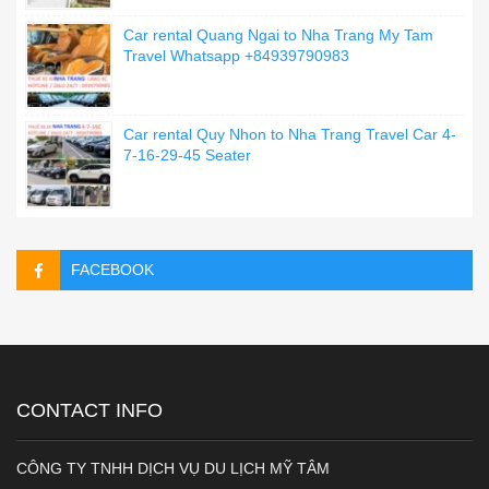
Car rental Quang Ngai to Nha Trang My Tam
Travel Whatsapp +84939790983
Car rental Quy Nhon to Nha Trang Travel Car 4-
7-16-29-45 Seater
FACEBOOK
CONTACT INFO
CÔNG TY TNHH DỊCH VỤ DU LỊCH MỸ TÂM