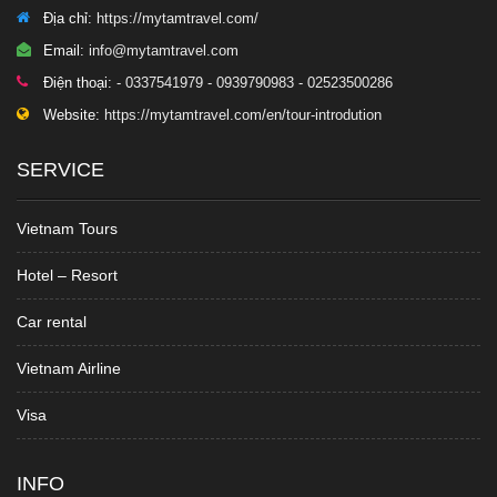
Địa chỉ:
https://mytamtravel.com/
Email:
info@mytamtravel.com
Điện thoại:
- 0337541979 - 0939790983 - 02523500286
Website:
https://mytamtravel.com/en/tour-introdution
SERVICE
Vietnam Tours
Hotel – Resort
Car rental
Vietnam Airline
Visa
INFO