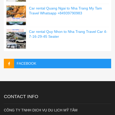
Car rental Quang Ngai to Nha Trang My Tam
Travel Whatsapp +84939790983
Car rental Quy Nhon to Nha Trang Travel Car 4-
7-16-29-45 Seater
FACEBOOK
CONTACT INFO
CÔNG TY TNHH DỊCH VỤ DU LỊCH MỸ TÂM