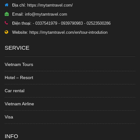
Địa chỉ:
https://mytamtravel.com/
Email:
info@mytamtravel.com
Điện thoại:
- 0337541979 - 0939790983 - 02523500286
Website:
https://mytamtravel.com/en/tour-introdution
SERVICE
Vietnam Tours
Hotel – Resort
Car rental
Vietnam Airline
Visa
INFO