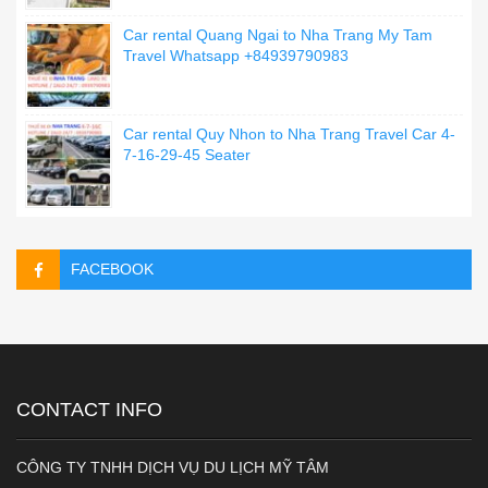
Car rental Quang Ngai to Nha Trang My Tam
Travel Whatsapp +84939790983
Car rental Quy Nhon to Nha Trang Travel Car 4-
7-16-29-45 Seater
FACEBOOK
CONTACT INFO
CÔNG TY TNHH DỊCH VỤ DU LỊCH MỸ TÂM