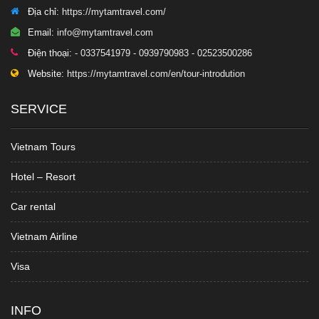
Địa chỉ:
https://mytamtravel.com/
Email:
info@mytamtravel.com
Điện thoại:
- 0337541979 - 0939790983 - 02523500286
Website:
https://mytamtravel.com/en/tour-introdution
SERVICE
Vietnam Tours
Hotel – Resort
Car rental
Vietnam Airline
Visa
INFO