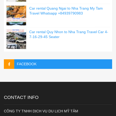
Car rental Quang Ngai to Nha Trang My Tam
Travel Whatsapp +84939790983
Car rental Quy Nhon to Nha Trang Travel Car 4-
7-16-29-45 Seater
FACEBOOK
CONTACT INFO
CÔNG TY TNHH DỊCH VỤ DU LỊCH MỸ TÂM