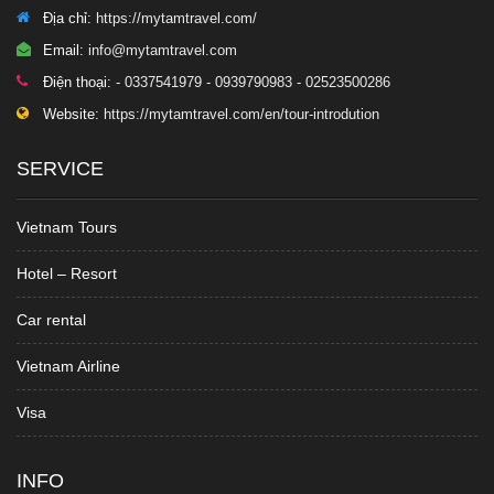
Địa chỉ:
https://mytamtravel.com/
Email:
info@mytamtravel.com
Điện thoại:
- 0337541979 - 0939790983 - 02523500286
Website:
https://mytamtravel.com/en/tour-introdution
SERVICE
Vietnam Tours
Hotel – Resort
Car rental
Vietnam Airline
Visa
INFO