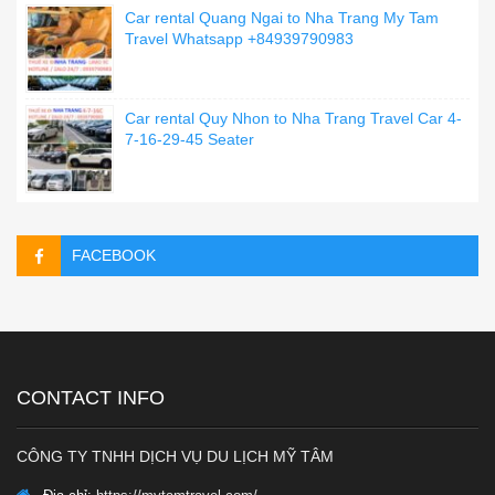
Car rental Quang Ngai to Nha Trang My Tam
Travel Whatsapp +84939790983
Car rental Quy Nhon to Nha Trang Travel Car 4-
7-16-29-45 Seater
FACEBOOK
CONTACT INFO
CÔNG TY TNHH DỊCH VỤ DU LỊCH MỸ TÂM