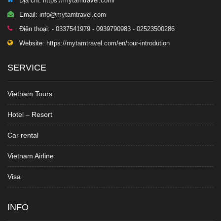
Địa chỉ:
https://mytamtravel.com/
Email:
info@mytamtravel.com
Điện thoại:
- 0337541979 - 0939790983 - 02523500286
Website:
https://mytamtravel.com/en/tour-introdution
SERVICE
Vietnam Tours
Hotel – Resort
Car rental
Vietnam Airline
Visa
INFO