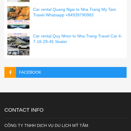
Car rental Quang Ngai to Nha Trang My Tam
Travel Whatsapp +84939790983
Car rental Quy Nhon to Nha Trang Travel Car 4-
7-16-29-45 Seater
FACEBOOK
CONTACT INFO
CÔNG TY TNHH DỊCH VỤ DU LỊCH MỸ TÂM