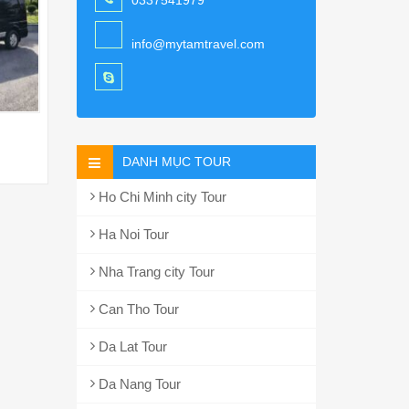
0337541979
info@mytamtravel.com
DANH MỤC TOUR
Ho Chi Minh city Tour
Ha Noi Tour
Nha Trang city Tour
Can Tho Tour
Da Lat Tour
Da Nang Tour