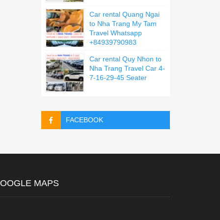
Car rental Quang Ngai
to Nha Trang My Tam
Travel Whatsapp
+84939790983
Car rental Quy Nhon to
Nha Trang Travel Car 4-
7-16-29-45 Seater
FACEBOOK
OOGLE MAPS