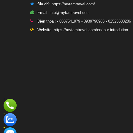
Địa chỉ:
https://mytamtravel.com/
Email:
info@mytamtravel.com
Điện thoại:
- 0337541979 - 0939790983 - 02523500286
Website:
https://mytamtravel.com/en/tour-introdution