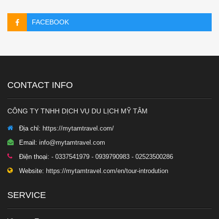
FACEBOOK
CONTACT INFO
CÔNG TY TNHH DỊCH VỤ DU LỊCH MỸ TÂM
Địa chỉ:
https://mytamtravel.com/
Email:
info@mytamtravel.com
Điện thoại:
- 0337541979 - 0939790983 - 02523500286
Website:
https://mytamtravel.com/en/tour-introdution
SERVICE