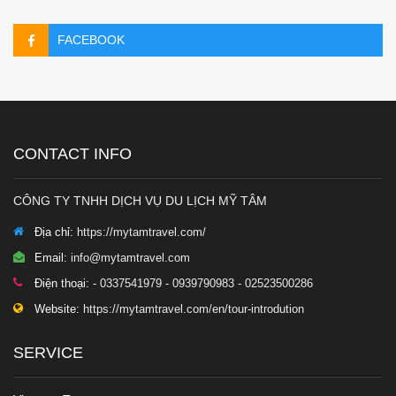
FACEBOOK
CONTACT INFO
CÔNG TY TNHH DỊCH VỤ DU LỊCH MỸ TÂM
Địa chỉ:
https://mytamtravel.com/
Email:
info@mytamtravel.com
Điện thoại:
- 0337541979 - 0939790983 - 02523500286
Website:
https://mytamtravel.com/en/tour-introdution
SERVICE