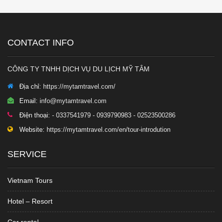
CONTACT INFO
CÔNG TY TNHH DỊCH VỤ DU LỊCH MỸ TÂM
Địa chỉ:
https://mytamtravel.com/
Email:
info@mytamtravel.com
Điện thoại:
- 0337541979 - 0939790983 - 02523500286
Website:
https://mytamtravel.com/en/tour-introdution
SERVICE
Vietnam Tours
Hotel – Resort
Car rental