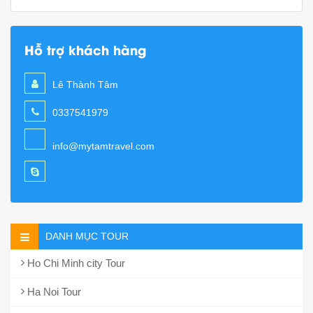
Hỗ trợ khách hàng
Lê Thành Tâm
0337541979
info@mytamtravel.com
DANH MỤC TOUR
Ho Chi Minh city Tour
Ha Noi Tour