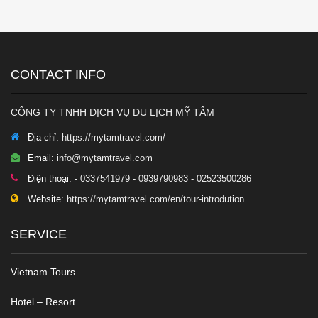
CONTACT INFO
CÔNG TY TNHH DỊCH VỤ DU LỊCH MỸ TÂM
Địa chỉ:
https://mytamtravel.com/
Email:
info@mytamtravel.com
Điện thoại:
- 0337541979 - 0939790983 - 02523500286
Website:
https://mytamtravel.com/en/tour-introdution
SERVICE
Vietnam Tours
Hotel – Resort