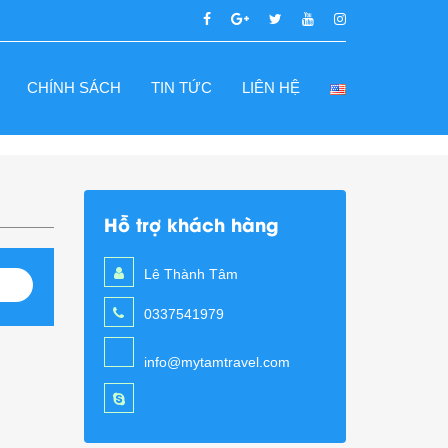
CHÍNH SÁCH
TIN TỨC
LIÊN HỆ
Hỗ trợ khách hàng
Lê Thành Tâm
0337541979
info@mytamtravel.com