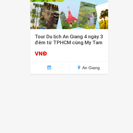
Tour Du lịch An Giang 4 ngày 3
đêm từ TPHCM cùng My Tam
Travel – Khám phá vùng đất
VNĐ
Thất Sơn huyền bí
An Giang