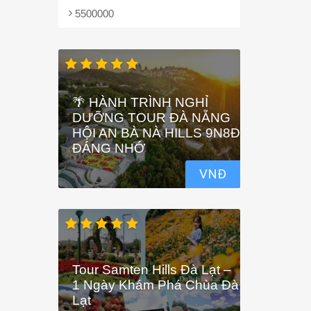
5500000
🌴 HÀNH TRÌNH NGHỈ
DƯỠNG TOUR ĐÀ NẴNG
HỘI AN BÀ NÀ HILLS 9N8Đ
ĐÁNG NHỚ
VNĐ
Tour Samten Hills Đà Lạt –
1 Ngày Khám Phá Chùa Đà
Lạt