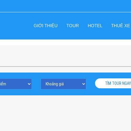
GIỚI THIỆU
TOUR
HOTEL
THUÊ XE
TÌM TOUR NGAY