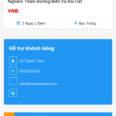
Nghiệm Thiên Đường Biển Và Đồi Cát
VNĐ
2 Ngày 1 Đêm
Bàu Trắng
Hỗ trợ khách hàng
Lê Thành Tâm
0337541979
info@mytamtravel.com