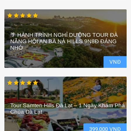
🌴 HÀNH TRÌNH NGHỈ DƯỠNG TOUR ĐÀ
NẴNG HỘI AN BÀ NÀ HILLS 9N8Đ ĐÁNG
NHỚ
VNĐ
Tour Samten Hills Đà Lạt – 1 Ngày Khám Phá
Chùa Đà Lạt
399.000 VNĐ