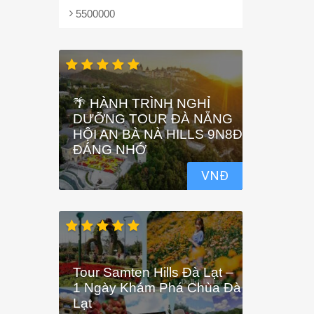
5500000
🌴 HÀNH TRÌNH NGHỈ
DƯỠNG TOUR ĐÀ NẴNG
HỘI AN BÀ NÀ HILLS 9N8Đ
ĐÁNG NHỚ
VNĐ
Tour Samten Hills Đà Lạt –
1 Ngày Khám Phá Chùa Đà
Lạt