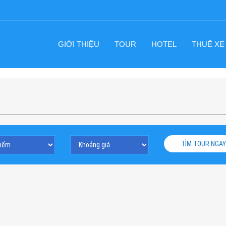
GIỚI THIỆU
TOUR
HOTEL
THUÊ XE
TÌM TOUR NGAY