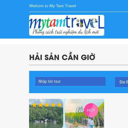
Welcom to My Tam Travel
HẢI SẢN CẦN GIỜ
HOT