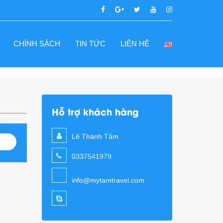
CHÍNH SÁCH
TIN TỨC
LIÊN HỆ
Hỗ trợ khách hàng
Lê Thành Tâm
0337541979
info@mytamtravel.com