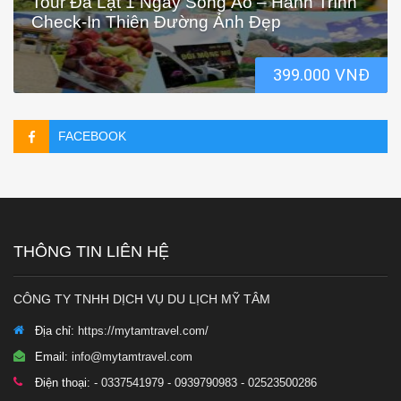
Tour Đà Lạt 1 Ngày Sống Ảo – Hành Trình
Check-In Thiên Đường Ảnh Đẹp
399.000 VNĐ
FACEBOOK
THÔNG TIN LIÊN HỆ
CÔNG TY TNHH DỊCH VỤ DU LỊCH MỸ TÂM
Địa chỉ:
https://mytamtravel.com/
Email:
info@mytamtravel.com
Điện thoại:
- 0337541979 - 0939790983 - 02523500286