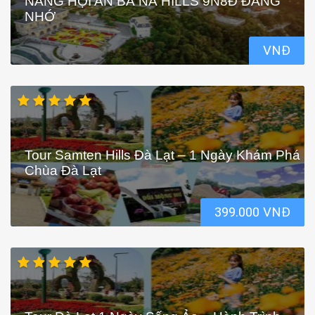
NẴNG HỘI AN BÀ NÀ HILLS 9N8Đ ĐÁNG
NHỚ
VNĐ
Tour Samten Hills Đà Lạt – 1 Ngày Khám Phá
Chùa Đà Lạt
399.000 VNĐ