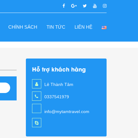
CHÍNH SÁCH
TIN TỨC
LIÊN HỆ
Hỗ trợ khách hàng
Lê Thành Tâm
0337541979
info@mytamtravel.com