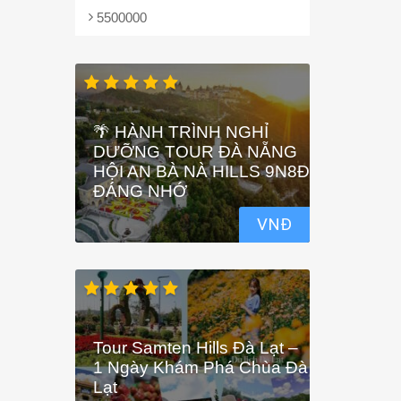
5500000
🌴 HÀNH TRÌNH NGHỈ
DƯỠNG TOUR ĐÀ NẴNG
HỘI AN BÀ NÀ HILLS 9N8Đ
ĐÁNG NHỚ
VNĐ
Tour Samten Hills Đà Lạt –
1 Ngày Khám Phá Chùa Đà
Lạt