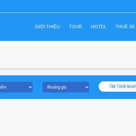
GIỚI THIỆU
TOUR
HOTEL
THUÊ XE
TÌM TOUR NGAY