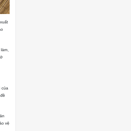
 xuất
ao
 làm,
rở
i của
 đề
Sản
bảo vệ