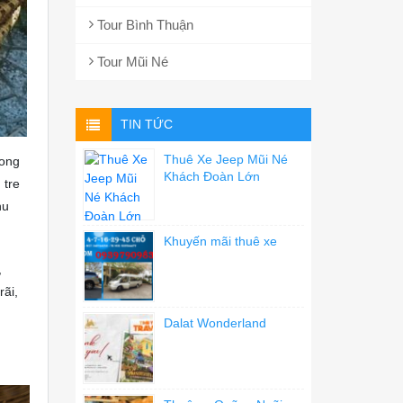
Tour Bình Thuận
Tour Mũi Né
TIN TỨC
Thuê Xe Jeep Mũi Né
Long
Khách Đoàn Lớn
 tre
hu
Khuyến mãi thuê xe
,
rãi,
Dalat Wonderland