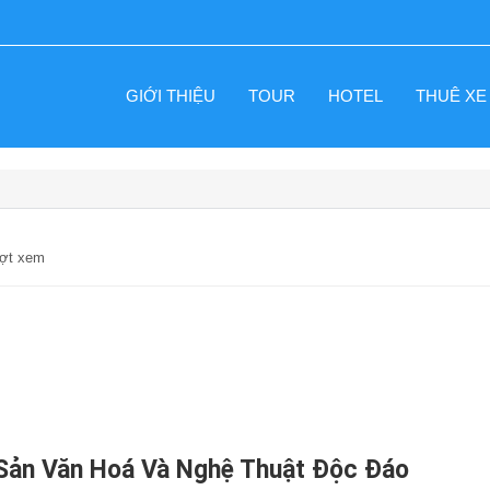
GIỚI THIỆU
TOUR
HOTEL
THUÊ XE
ượt xem
 Sản Văn Hoá Và Nghệ Thuật Độc Đáo