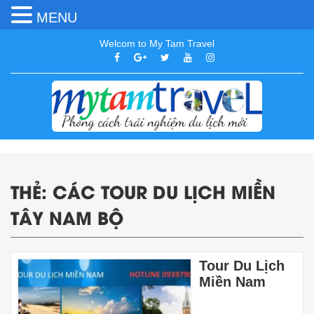
MENU
Welcom to My Tam Travel
THẺ:
CÁC TOUR DU LỊCH MIỀN
TÂY NAM BỘ
Tour Du Lịch
Miền Nam