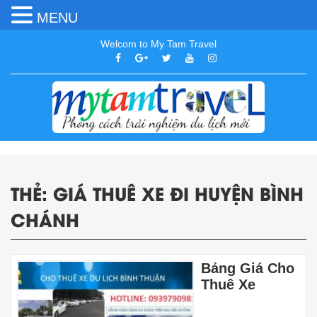
MENU
Welcom to My Tam Travel
THẺ:
GIÁ THUÊ XE ĐI HUYỆN BÌNH
CHÁNH
Bảng Giá Cho
Thuê Xe