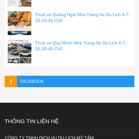
Thuê xe Quãng Ngãi Nha Trang Xe Du Lich 4-7-
16-29-45 Chỗ
Thuê xe Quy Nhơn Nha Trang Xe Du Lich 4-7-
16-29-45 Chỗ
FACEBOOK
THÔNG TIN LIÊN HỆ
CÔNG TY TNHH DỊCH VỤ DU LỊCH MỸ TÂM