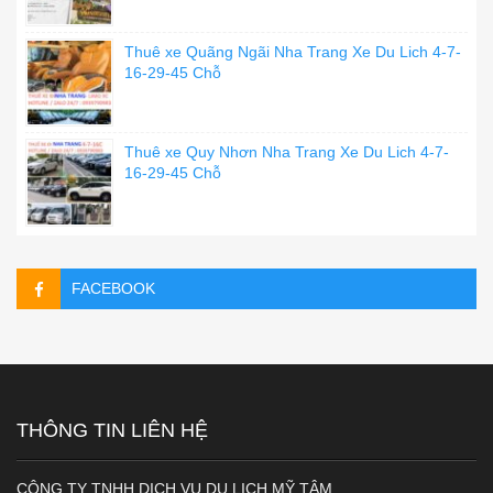
Thuê xe Quãng Ngãi Nha Trang Xe Du Lich 4-7-
16-29-45 Chỗ
Thuê xe Quy Nhơn Nha Trang Xe Du Lich 4-7-
16-29-45 Chỗ
FACEBOOK
THÔNG TIN LIÊN HỆ
CÔNG TY TNHH DỊCH VỤ DU LỊCH MỸ TÂM