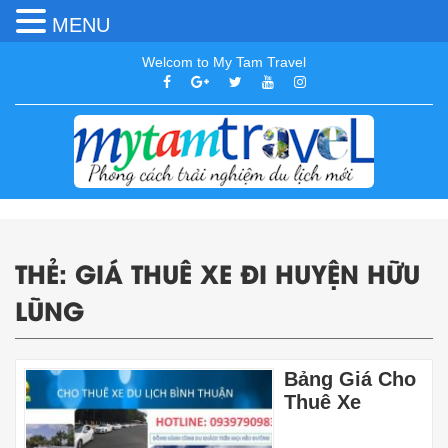
MENU
Welcom to My Tam Travel
THẺ:
GIÁ THUÊ XE ĐI HUYỆN HỮU
LŨNG
Bảng Giá Cho
Thuê Xe