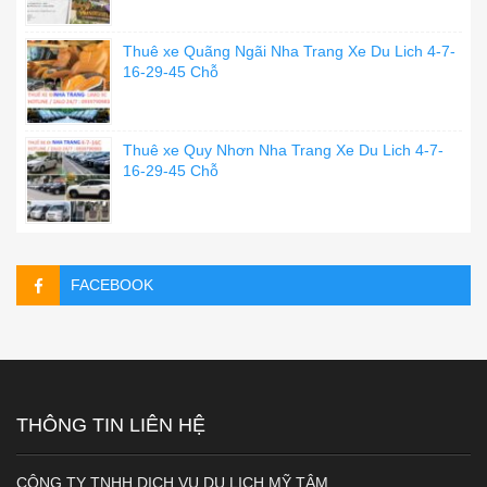
Thuê xe Quãng Ngãi Nha Trang Xe Du Lich 4-7-
16-29-45 Chỗ
Thuê xe Quy Nhơn Nha Trang Xe Du Lich 4-7-
16-29-45 Chỗ
FACEBOOK
THÔNG TIN LIÊN HỆ
CÔNG TY TNHH DỊCH VỤ DU LỊCH MỸ TÂM