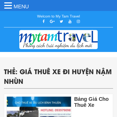
MENU
Welcom to My Tam Travel
THẺ:
GIÁ THUÊ XE ĐI HUYỆN NẬM
NHÙN
Bảng Giá Cho
Thuê Xe