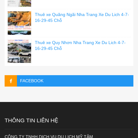
Thuê xe Quãng Ngãi Nha Trang Xe Du Lich 4-7-
16-29-45 Chỗ
Thuê xe Quy Nhơn Nha Trang Xe Du Lich 4-7-
16-29-45 Chỗ
FACEBOOK
THÔNG TIN LIÊN HỆ
CÔNG TY TNHH DỊCH VỤ DU LỊCH MỸ TÂM