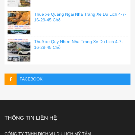
Thuê xe Quãng Ngãi Nha Trang Xe Du Lich 4-7-
16-29-45 Chỗ
Thuê xe Quy Nhơn Nha Trang Xe Du Lich 4-7-
16-29-45 Chỗ
FACEBOOK
THÔNG TIN LIÊN HỆ
CÔNG TY TNHH DỊCH VỤ DU LỊCH MỸ TÂM