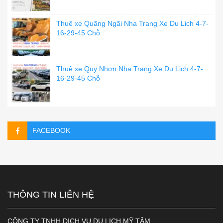
Thuê xe Quãng Ngãi Nha Trang Xe Du Lich 4-7-
16-29-45 Chỗ
Thuê xe Quy Nhơn Nha Trang Xe Du Lich 4-7-
16-29-45 Chỗ
FACEBOOK
THÔNG TIN LIÊN HỆ
CÔNG TY TNHH DỊCH VỤ DU LỊCH MỸ TÂM