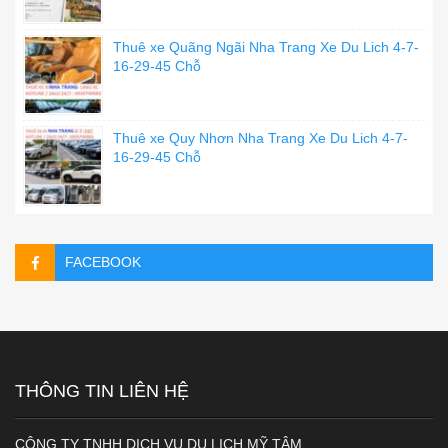
Thuê xe Quãng Ngãi Nha Trang Xe Du Lich 4-7-
16-29-45 Chỗ
Thuê xe Quy Nhơn Nha Trang Xe Du Lich 4-7-
16-29-45 Chỗ
FACEBOOK
THÔNG TIN LIÊN HỆ
CÔNG TY TNHH DỊCH VỤ DU LỊCH MỸ TÂM