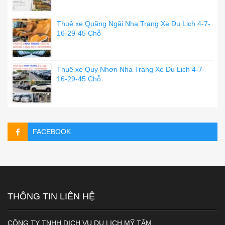
Thuê xe Quãng Ngãi Nha Trang Xe Du Lich 4-7-
16-29-45 Chỗ
Thuê xe Quy Nhơn Nha Trang Xe Du Lich 4-7-
16-29-45 Chỗ
FACEBOOK
THÔNG TIN LIÊN HỆ
CÔNG TY TNHH DỊCH VỤ DU LỊCH MỸ TÂM