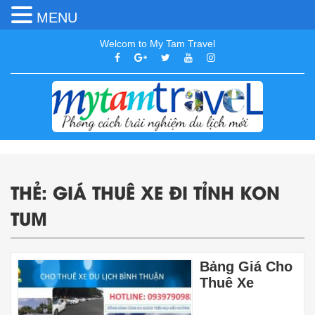
MENU
Welcom to My Tam Travel
THẺ:
GIÁ THUÊ XE ĐI TỈNH KON
TUM
Bảng Giá Cho
Thuê Xe