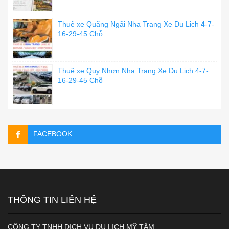
Thuê xe Quãng Ngãi Nha Trang Xe Du Lich 4-7-
16-29-45 Chỗ
Thuê xe Quy Nhơn Nha Trang Xe Du Lich 4-7-
16-29-45 Chỗ
FACEBOOK
THÔNG TIN LIÊN HỆ
CÔNG TY TNHH DỊCH VỤ DU LỊCH MỸ TÂM