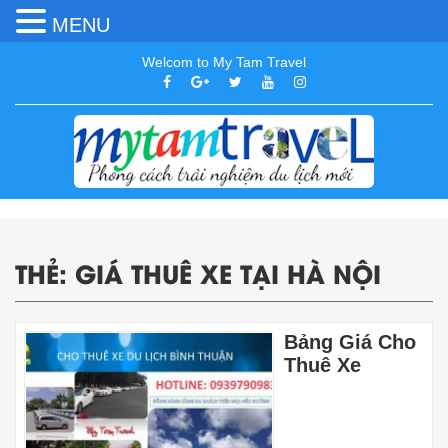
MENU
Welcom to My Tam Travel
THẺ:
GIÁ THUÊ XE TẠI HÀ NỘI
Bảng Giá Cho
Thuê Xe