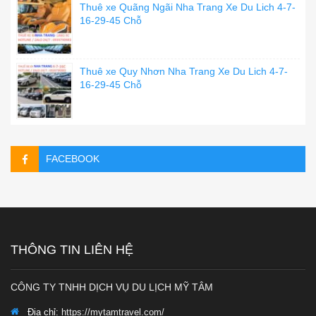
Thuê xe Quãng Ngãi Nha Trang Xe Du Lich 4-7-
16-29-45 Chỗ
Thuê xe Quy Nhơn Nha Trang Xe Du Lich 4-7-
16-29-45 Chỗ
FACEBOOK
THÔNG TIN LIÊN HỆ
CÔNG TY TNHH DỊCH VỤ DU LỊCH MỸ TÂM
Địa chỉ:
https://mytamtravel.com/