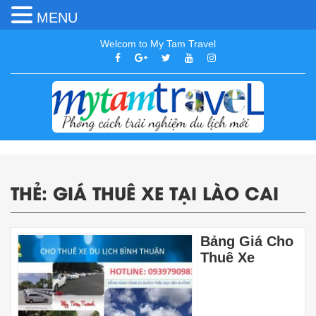
MENU
Welcom to My Tam Travel
THẺ:
GIÁ THUÊ XE TẠI LÀO CAI
Bảng Giá Cho
Thuê Xe