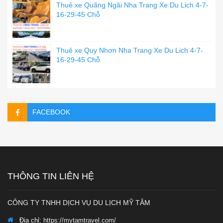
Thuê xe Quãng Ngãi Nha Trang Xe Du Lich 4-7-
16-29-45 Chỗ
Thuê xe Quy Nhơn Nha Trang Xe Du Lich 4-7-
16-29-45 Chỗ
FACEBOOK
THÔNG TIN LIÊN HỆ
CÔNG TY TNHH DỊCH VỤ DU LỊCH MỸ TÂM
Địa chỉ:
https://mytamtravel.com/