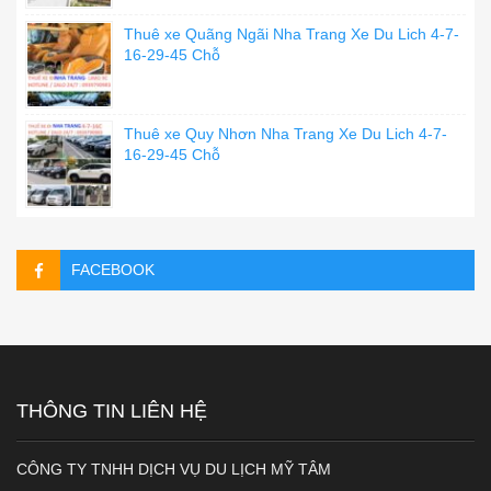
Thuê xe Quãng Ngãi Nha Trang Xe Du Lich 4-7-
16-29-45 Chỗ
Thuê xe Quy Nhơn Nha Trang Xe Du Lich 4-7-
16-29-45 Chỗ
FACEBOOK
THÔNG TIN LIÊN HỆ
CÔNG TY TNHH DỊCH VỤ DU LỊCH MỸ TÂM