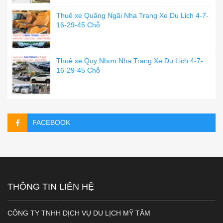
Thuê xe Quãng Ngãi Nha Trang Xe Du Lich 4-7-
16-29-45 Chỗ
Thuê xe Quy Nhơn Nha Trang Xe Du Lich 4-7-
16-29-45 Chỗ
FACEBOOK
THÔNG TIN LIÊN HỆ
CÔNG TY TNHH DỊCH VỤ DU LỊCH MỸ TÂM