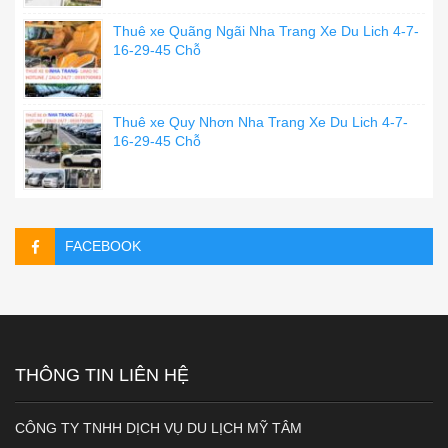
Thuê xe Quãng Ngãi Nha Trang Xe Du Lich 4-7-
16-29-45 Chỗ
Thuê xe Quy Nhơn Nha Trang Xe Du Lich 4-7-
16-29-45 Chỗ
FACEBOOK
THÔNG TIN LIÊN HỆ
CÔNG TY TNHH DỊCH VỤ DU LỊCH MỸ TÂM