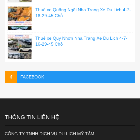
Thuê xe Quãng Ngãi Nha Trang Xe Du Lich 4-7-
16-29-45 Chỗ
Thuê xe Quy Nhơn Nha Trang Xe Du Lich 4-7-
16-29-45 Chỗ
FACEBOOK
THÔNG TIN LIÊN HỆ
CÔNG TY TNHH DỊCH VỤ DU LỊCH MỸ TÂM