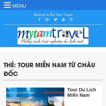
MENU
Welcom to My Tam Travel
THẺ:
TOUR MIỀN NAM TỪ CHÂU
ĐỐC
Tour Du Lịch
Miền Nam