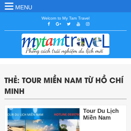
MENU
Welcom to My Tam Travel
THẺ:
TOUR MIỀN NAM TỪ HỒ CHÍ
MINH
Tour Du Lịch
Miền Nam