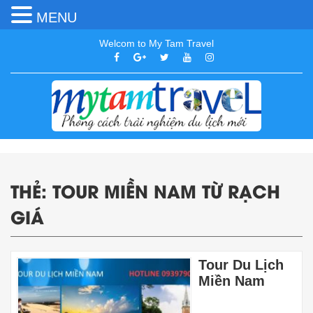
MENU
Welcom to My Tam Travel
THẺ:
TOUR MIỀN NAM TỪ RẠCH
GIÁ
Tour Du Lịch
Miền Nam