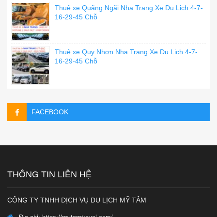
Thuê xe Quãng Ngãi Nha Trang Xe Du Lich 4-7-
16-29-45 Chỗ
Thuê xe Quy Nhơn Nha Trang Xe Du Lich 4-7-
16-29-45 Chỗ
FACEBOOK
THÔNG TIN LIÊN HỆ
CÔNG TY TNHH DỊCH VỤ DU LỊCH MỸ TÂM